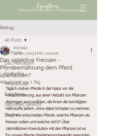
Equiflora
Mikrobiomfreundliche Pferdeernährung
Beitrag
All Posts
Michelle
All Posts
13. Nov. 2023
4 Min. Lesezeit
Das selektive Fressen -
Das Mikrobiom
Pferdeernährung dem Pferd
Probiotika
überlassen?
Aktualisiert:
vor 1 Tag
Mineralfutter
Täglich stehen Pferde in der Natur vor der 
Entgiftung
Herausforderung, aus einer Vielzahl von Pflanzen 
diejenigen auszuwählen, die ihnen die benötigten 
Gesundes Gewicht
Nährstoffe liefern, ohne dabei Schaden zu nehmen. 
Magen
Doch wie entscheiden Pferde, welche Pflanzen sie 
fressen sollen und welche nicht? Über 
Jahrmillionen Koevolution mit den Pflanzen ist es 
für unsere Pferde überlebensnotwendig geworden, 