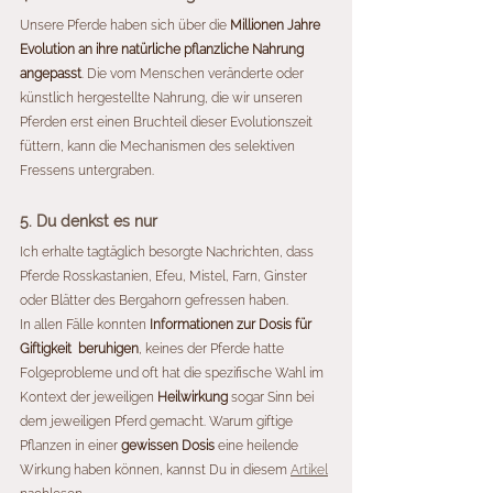
Unsere Pferde haben sich über die 
Millionen Jahre 
Evolution an ihre natürliche pflanzliche Nahrung 
angepasst
. Die vom Menschen veränderte oder 
künstlich hergestellte Nahrung, die wir unseren 
Pferden erst einen Bruchteil dieser Evolutionszeit 
füttern, kann die Mechanismen des selektiven 
Fressens untergraben. 
5. Du denkst es nur
Ich erhalte tagtäglich besorgte Nachrichten, dass 
Pferde Rosskastanien, Efeu, Mistel, Farn, Ginster 
oder Blätter des Bergahorn gefressen haben.
In allen Fälle konnten 
Informationen zur Dosis für 
Giftigkeit  beruhigen
, keines der Pferde hatte 
Folgeprobleme und oft hat die spezifische Wahl im 
Kontext der jeweiligen 
Heilwirkung
 sogar Sinn bei 
dem jeweiligen Pferd gemacht. Warum giftige 
Pflanzen in einer 
gewissen Dosis
 eine heilende 
Wirkung haben können, kannst Du in diesem 
Artikel